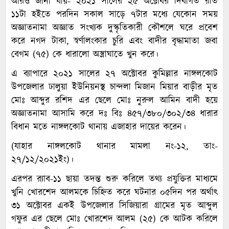
আরও জানা যায়- ২০২১ সালের ২৫ অক্টোবর দিবাগত রাত
১১টা হইতে পরদিন সকাল সাড়ে ৭টার মধ্যে যেকোন সময়
অজ্ঞাতনামা অজ্ঞাত সংখ্যক দুস্কৃতিকারী কৌশলে ঘরে প্রবেশ
করে নগদ টাকা, স্বর্ণালংকার চুরি এবং বাদীর বৃদ্ধামাতা জবা
বেগম (৭৫) কে ধারালো অস্ত্রাঘাতে খুন করে।
এ ব্যাপারে ২০২১ সালের ২৭ অক্টোবর কুমিল্লার নাঙ্গলকোট
উপজেলার ঢালুয়া ইউনিয়নস্থ চান্দলা মিজান মিয়ার বাড়ীর মৃত
মোঃ আব্দুর রশিদ এর ছেলে মোঃ নুরুল আমিন বাদী হয়ে
অজ্ঞাতনামা আসামি করে দঃ বিঃ ৪৫৭/৩৮০/৩০২/৩৪ ধারার
বিধান মতে নাঙ্গলকোট থানায় এজাহার দায়ের করেন।
(যাহার নাঙ্গলকোট থানার মামলা নং-১২, তাং-
২৭/১২/২০২১ইং)।
এরপর র‍্যাব-১১ ছায়া তদন্ত শুরু করিলে তথ্য প্রযুক্তির মাধ্যমে
খুনি খোরশেদ আলমকে চিহ্নিত করে ঘটনার ০৫দিন পর অর্থাৎ
৩১ অক্টোবর একই উপজেলার সিজিয়ারা গ্রামের মৃত আব্দুল
গফুর এর ছেলে মোঃ খোরশেদ আলম (২৫) কে আটক করিলে