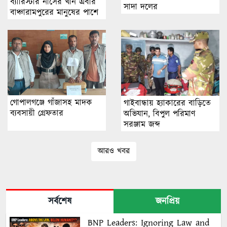
ব্যারিস্টার নাসের খান এবার
সাদা দ‌লের
বাঞ্চারামপুরের মানুষের পাশে
গোপালগঞ্জে গাঁজাসহ মাদক
গাইবান্ধায় হ্যাকারের বাড়িতে
ব্যবসায়ী গ্রেফতার
অভিযান, বিপুল পরিমাণ
সরঞ্জাম জব্দ
আরও খবর
সর্বশেষ
জনপ্রিয়
BNP Leaders: Ignoring Law and