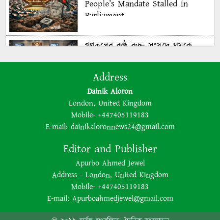
People’s Mandate Stalled in
Parliament
গণতন্ত্রের কণ্ঠ রুদ্ধ: সংসদে থমকে
গণরায়
Address
Dainik Aloron
The BNP is disregarding
London, United Kingdom
democracy out of a lust for
Mobile- +447405119183
power
E-mail:
dainikaloronnews24@gmail.com
Editor and Publisher
ক্ষমতার লোভে গণতন্ত্রকে উপেক্ষা
Apurbo Ahmed Jewel
করছে বিএনপি
Address - London, United Kingdom
Mobile- +447405119183
E-mail:
Apurboahmedjewel@gmail.com
Bangladesh’s 2026 Election:
Media Manipulation and