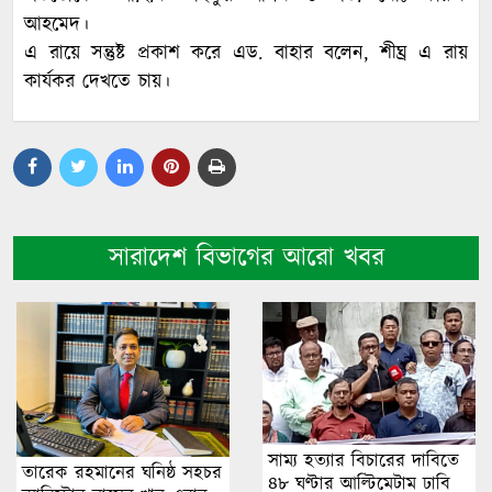
আহমেদ।
এ রায়ে সন্তুষ্ট প্রকাশ করে এড. বাহার বলেন, শীঘ্র এ রায়
কার্যকর দেখতে চায়।
সারাদেশ বিভাগের আরো খবর
সাম্য হত্যার বিচারের দা‌বি‌তে
তারেক রহমানের ঘনিষ্ঠ সহচর
৪৮ ঘণ্টার আ‌ল্টি‌মেটাম ঢাবি