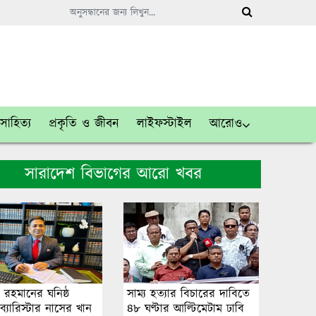
সাহিত্য
প্রকৃতি ও জীবন
লাইফস্টাইল
আরোও
সারাদেশ বিভাগের আরো খবর
 রহমানের ঘনিষ্ঠ
সাম্য হত্যার বিচারের দা‌বি‌তে
্যারিস্টার নাসের খান
৪৮ ঘণ্টার আ‌ল্টি‌মেটাম ঢাবি