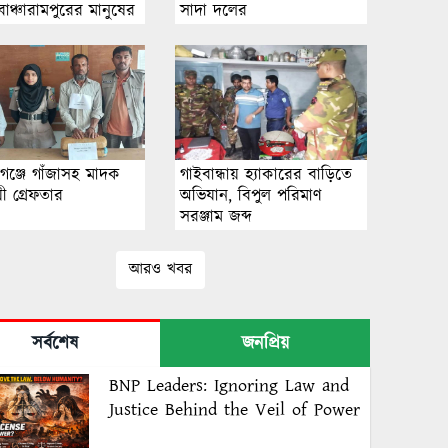
াঞ্চারামপুরের মানুষের
সাদা দ‌লের
গঞ্জে গাঁজাসহ মাদক
গাইবান্ধায় হ্যাকারের বাড়িতে
য়ী গ্রেফতার
অভিযান, বিপুল পরিমাণ
সরঞ্জাম জব্দ
আরও খবর
সর্বশেষ
জনপ্রিয়
BNP Leaders: Ignoring Law and
Justice Behind the Veil of Power