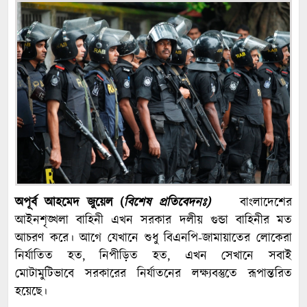
অপূর্ব আহমেদ জুয়েল (
বিশেষ প্রতিবেদনঃ)
বাংলাদেশের
আইনশৃঙ্খলা বাহিনী এখন সরকার দলীয় গুন্ডা বাহিনীর মত
আচরণ করে। আগে যেখানে শুধু বিএনপি-জামায়াতের লোকেরা
নির্যাতিত হত, নিপীড়িত হত, এখন সেখানে সবাই
মোটামুটিভাবে সরকারের নির্যাতনের লক্ষ্যবস্তুতে রূপান্তরিত
হয়েছে।