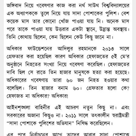
জঙ্গিবাদ নিয়ে গবেষণার কাজ করা নর্থ সাউথ বিশ্ববিদ্যালয়ের
এক অধ্যাপককে তুলে নিয়ে যায় সাদা পোশাকের পুলিশ। বেশ
কয়েক মাস তার কোনো খোঁজ পাওয়া যায় নি। অনেক মাস
পরে তাকে পাওয়া যায় উত্তরার একটা স্থানে, উদ্ভ্রান্ত অবস্থায়।
তিনি কোথায় ছিলেন, কেন ছিলেন কেউ কিছু জানে না।
অধিকার ফাউন্ডেশনের আদিলুর রহমানকে ২০১৩ সালে
গ্রেফতার করা হয়েছিল কারণ অধিকার হেফাজতের ৫ই মে’র
অনুষ্ঠানে নিহতের সংখ্যা নিয়ে গবেষণা করেছিল। হেফাজতের
দাবি ছিল সে রাতে তিন হাজার মানুষকে হত্যা করা হয়েছে।
অধিকারের গবেষণায় তারা ৬০ জন নিহত হওয়ার কথা
বলেছিল। তিন হাজার বনাম ৬০। গ্রেফতার হলো কে?
হেফাজত না অধিকার? অধিকার!
আইনশৃঙ্খলা বাহিনীর এই আচরণ নতুন কিছু না। এবং
সরকারের অজানা কিছুও না। ২০১১ সালে তৎকালীন স্বরাষ্ট্রমন্ত্রী
“সাদা পোশাকে পুলিশের অভিযান” নিষিদ্ধ করেছিলেন।
এর পরে নির্বাচনের আগে তাদের আবার সাদা পোশাকে