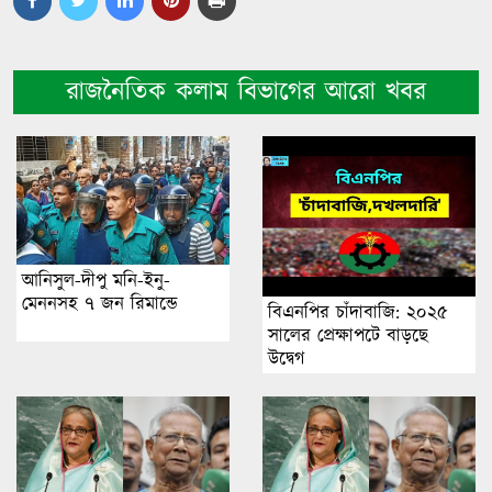
রাজনৈতিক কলাম বিভাগের আরো খবর
আনিসুল-দীপু মনি-ইনু-
মেননসহ ৭ জন রিমান্ডে
বিএনপির চাঁদাবাজি: ২০২৫
সালের প্রেক্ষাপটে বাড়ছে
উদ্বেগ