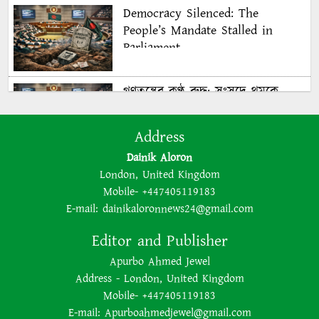
Democracy Silenced: The
People’s Mandate Stalled in
Parliament
গণতন্ত্রের কণ্ঠ রুদ্ধ: সংসদে থমকে
গণরায়
Address
Dainik Aloron
The BNP is disregarding
London, United Kingdom
democracy out of a lust for
Mobile- +447405119183
power
E-mail:
dainikaloronnews24@gmail.com
Editor and Publisher
ক্ষমতার লোভে গণতন্ত্রকে উপেক্ষা
Apurbo Ahmed Jewel
করছে বিএনপি
Address - London, United Kingdom
Mobile- +447405119183
E-mail:
Apurboahmedjewel@gmail.com