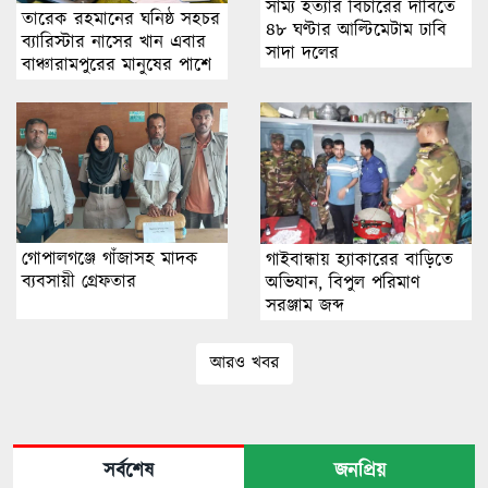
সাম্য হত্যার বিচারের দা‌বি‌তে
তারেক রহমানের ঘনিষ্ঠ সহচর
৪৮ ঘণ্টার আ‌ল্টি‌মেটাম ঢাবি
ব্যারিস্টার নাসের খান এবার
সাদা দ‌লের
বাঞ্চারামপুরের মানুষের পাশে
গোপালগঞ্জে গাঁজাসহ মাদক
গাইবান্ধায় হ্যাকারের বাড়িতে
ব্যবসায়ী গ্রেফতার
অভিযান, বিপুল পরিমাণ
সরঞ্জাম জব্দ
আরও খবর
সর্বশেষ
জনপ্রিয়