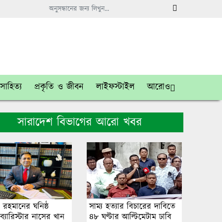
সাহিত্য
প্রকৃতি ও জীবন
লাইফস্টাইল
আরোও
সারাদেশ বিভাগের আরো খবর
 রহমানের ঘনিষ্ঠ
সাম্য হত্যার বিচারের দা‌বি‌তে
্যারিস্টার নাসের খান
৪৮ ঘণ্টার আ‌ল্টি‌মেটাম ঢাবি