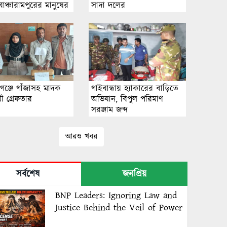
াঞ্চারামপুরের মানুষের
সাদা দ‌লের
গঞ্জে গাঁজাসহ মাদক
গাইবান্ধায় হ্যাকারের বাড়িতে
য়ী গ্রেফতার
অভিযান, বিপুল পরিমাণ
সরঞ্জাম জব্দ
আরও খবর
সর্বশেষ
জনপ্রিয়
BNP Leaders: Ignoring Law and
Justice Behind the Veil of Power