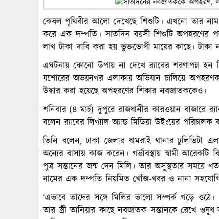
কেবল পৃথিবীর আলো দেখেছে শিশুটি। এখনো তার নাম 
করে এক দম্পতি। সাতদিন বয়সী শিশুটি অপহরণের পর 
লাখ টাকা দাবি করা হয় ভুক্তভোগী মায়ের কাছে। টাকা 
এঘটনায় কোনো উপায় না দেখে র‌্যাবের শরণাপন্ন হন শিশু
যশোরের অভয়নগর এলাকায় অভিযান চালিয়ে অপহরণকারী রু
উদ্ধার করা হয়েছে অপহরণের শিকার নবজাতককেও।
শনিবার (৪ মার্চ) দুপুরে রাজধানীর কারওয়ান বাজারে র
বলেন র‌্যাবের লিগ্যাল অ্যান্ড মিডিয়া উইংয়ের পরিচাল
তিনি বলেন, ঢাকা জেলার ধামরাই থানার ঢুলিভিটা এলাক
অন্যের বাসায় কাজ করেন। গর্ভাবস্থায় স্বামী আরেকটি ব
পুত্র সন্তানের জন্ম দেন মিলি। তার অসুস্থতার সময়
নামের এক দম্পতি নিয়মিত খোঁজ-খবর ও নানা সহযোগি
‘এভাবে তাদের সঙ্গে মিলির ভালো সম্পর্ক গড়ে ওঠে।
তার স্ত্রী তানিয়ার কাছে নবজাতক সন্তানকে রেখে ওষ