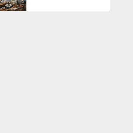
The BNP is disregarding
democracy out of a lust for
power
ক্ষমতার লোভে গণতন্ত্রকে উপেক্ষা
করছে বিএনপি
Bangladesh’s 2026 Election:
Media Manipulation and
Administrative Control in BNP’s
Rise to Power
প্রশাসন ও মিডিয়া নিয়ন্ত্রণে বিএনপির
২০২৬ সালের ক্ষমতা দখল