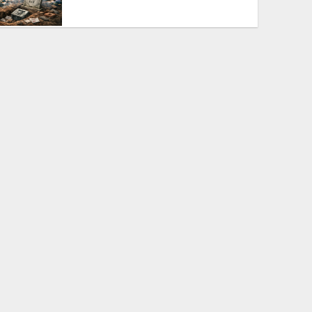
The BNP is disregarding
democracy out of a lust for
power
ক্ষমতার লোভে গণতন্ত্রকে উপেক্ষা
করছে বিএনপি
Bangladesh’s 2026 Election:
Media Manipulation and
Administrative Control in BNP’s
Rise to Power
প্রশাসন ও মিডিয়া নিয়ন্ত্রণে বিএনপির
২০২৬ সালের ক্ষমতা দখল