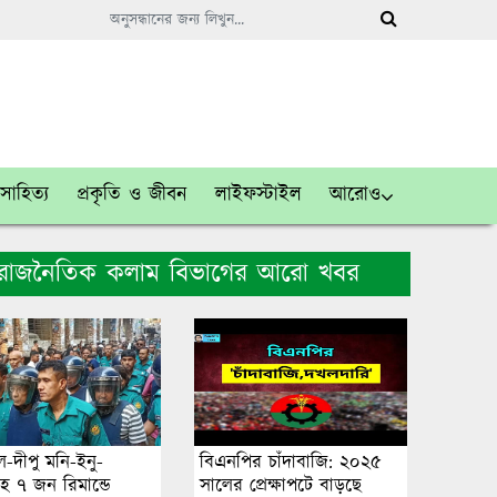
সাহিত্য
প্রকৃতি ও জীবন
লাইফস্টাইল
আরোও
রাজনৈতিক কলাম বিভাগের আরো খবর
-দীপু মনি-ইনু-
বিএনপির চাঁদাবাজি: ২০২৫
হ ৭ জন রিমান্ডে
সালের প্রেক্ষাপটে বাড়ছে