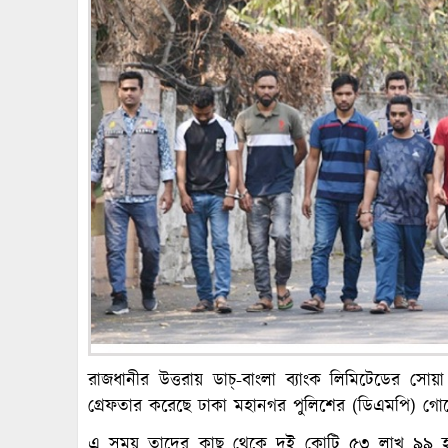
রাজধানীর উত্তরায় ডাচ্-বাংলা ব্যাংক লিমিটেডের
গ্রেফতার করেছে ঢাকা মহানগর পুলিশের (ডিএমপি) গোয়ে
এ সময় তাদের কাছ থেকে দুই কোটি ৫৩ লাখ ৯৯ হাজ