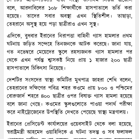
দেশটির আধা-সরকারি বার্তা সংস্থা তাসনিম নিউজ এজেন্সি
বলে, আরদাবিলের ১০৮ শিক্ষার্থীকে হাসপাতালে ভর্তি করা
হয়েছে। তাদের সবার অবস্থা এখন স্থিতিশীল। তাছাড়া,
তেহরানে অসুস্থ হয়ে পড়া ছাত্রীরাও এখন সুস্থ।
এদিকে, বুধবার ইরানের নিরাপত্তা বাহিনী গ্যাস হামলার প্রথম
ঘটনায় জড়িত সন্দেহে তিনজনকে আটক করেছে। জানা যায়,
গত নভেম্বরে মেয়েদের স্কুলে রহস্যজনক গ্যাস হামলার পর
থেকে এখন পর্যন্ত শ্বাসকষ্ট নিয়ে প্রায় ১ হাজার ২০০ ছাত্রী
হাসপাতালে চিকিৎসা নিয়েছে।
দেশটির সংসদের স্বাস্থ্য কমিটির মুখপাত্র জাহরা শেখি বলেন,
তেহরানের দক্ষিণের পবিত্র শহর কওমে প্রায় ৮০০ ও পশ্চিমের
বোরুজার্দ শহরে ৪০০ ছাত্রীর ওপর বিষাক্ত গ্যাস হামলা হয়েছে
বলে জানা গেছে। কওমের স্কুলগুলোতে পাওয়া পদার্থ পরীক্ষা
করে নাইট্রোজেনের উপস্থিতি দেখতে পেয়েছে স্বাস্থ্য মন্ত্রণালয়।
ইরানের প্রেসিডেন্ট কার্যালয়ের ওয়েবসাইট থেকে বলা হয়েছে,
স্বরাষ্ট্রমন্ত্রী আহমেদ ওয়াহিদিকে এ ঘটনা তদন্ত ও সব ফলাফল