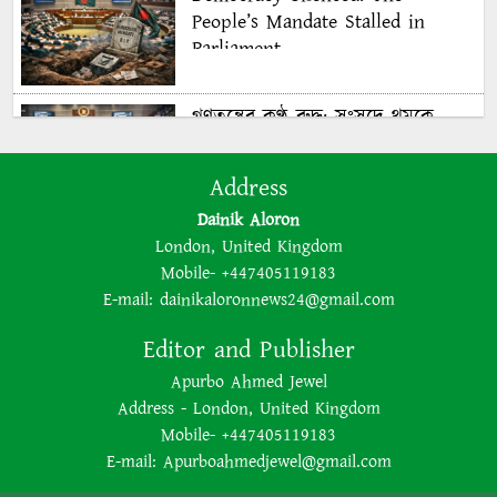
People’s Mandate Stalled in
Parliament
গণতন্ত্রের কণ্ঠ রুদ্ধ: সংসদে থমকে
গণরায়
Address
Dainik Aloron
The BNP is disregarding
London, United Kingdom
democracy out of a lust for
Mobile- +447405119183
power
E-mail:
dainikaloronnews24@gmail.com
Editor and Publisher
ক্ষমতার লোভে গণতন্ত্রকে উপেক্ষা
Apurbo Ahmed Jewel
করছে বিএনপি
Address - London, United Kingdom
Mobile- +447405119183
E-mail:
Apurboahmedjewel@gmail.com
Bangladesh’s 2026 Election: