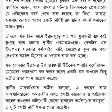
প্রকাশের দায়িত্ব দেওয়া হয়েছে। বুধবার এক সংবাদ সম্মেলনে
ওয়াহিদি বলেন, গ্যাস হামলার ঘটনায় তিনজনকে গ্রেফতারের
যে প্রতিবেদন ফার্স থেকে করা হয়েছে, তা মিথ্যা। তাছাড়া
হামলায় ব্যবহৃত গ্যাসে একটি নির্দিষ্ট রাসায়নিক পদার্থ শনাক্তের
তথ্যও ভুল।
এদিকে, গত তিন মাসে ইরানজুড়ে শত শত স্কুলছাত্রী শ্বাসকষ্টে
ভুগছে বলে জানায় স্থানীয় গণমাধ্যমগুলো। দেশটির এক
উচ্চপদস্থ সরকারি কর্মকর্তার দাবি, মেয়েদের স্কুল বন্ধ করে
দেওয়ার ষড়যন্ত্র হিসেবে এ ধরনের কাজ করা হচ্ছে।
গত রোববার ইরানের উপ-স্বাস্থ্যমন্ত্রী ইউনেস পানাহি বলেছিলেন,
মেয়েদের পড়াশোনা বন্ধ করার লক্ষ্যে একটি চক্র কওমের কিছু
ছাত্রীর ওপর গ্যাস প্রয়োগ করেছে।
স্থানীয় মানবাধিকার কর্মীরা বলছেন, এ ধরনের কাজ
আফগানিস্তানের ক্ষমতাসীন সশস্ত্র গোষ্ঠী তালেবান ও আফ্রিকার
সাহেল অঞ্চলের জঙ্গিগোষ্ঠী বোকো হারামের কর্মকাণ্ডের সমতুল্য।
এ দুটি গোষ্ঠী নারীশিক্ষার ঘোর বিরোধী।