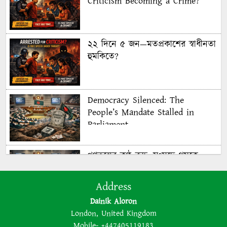
Criticism Becoming a Crime?
২২ দিনে ৫ জন—মতপ্রকাশের স্বাধীনতা
হুমকিতে?
Democracy Silenced: The
People’s Mandate Stalled in
Parliament
গণতন্ত্রের কণ্ঠ রুদ্ধ: সংসদে থমকে
গণরায়
Address
Dainik Aloron
The BNP is disregarding
London, United Kingdom
democracy out of a lust for
Mobile- +447405119183