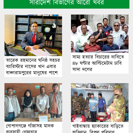
সারাদেশ বিভাগের আরো খবর
সাম্য হত্যার বিচারের দা‌বি‌তে
তারেক রহমানের ঘনিষ্ঠ সহচর
৪৮ ঘণ্টার আ‌ল্টি‌মেটাম ঢাবি
ব্যারিস্টার নাসের খান এবার
সাদা দ‌লের
বাঞ্চারামপুরের মানুষের পাশে
গোপালগঞ্জে গাঁজাসহ মাদক
গাইবান্ধায় হ্যাকারের বাড়িতে
ব্যবসায়ী গ্রেফতার
অভিযান, বিপুল পরিমাণ