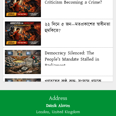
Criticism Becoming a Crime?
২২ দিনে ৫ জন—মতপ্রকাশের স্বাধীনতা
হুমকিতে?
Democracy Silenced: The
People’s Mandate Stalled in
Parliament
গণতন্ত্রের কণ্ঠ রুদ্ধ: সংসদে থমকে
গণরায়
Address
Dainik Aloron
The BNP is disregarding
London, United Kingdom