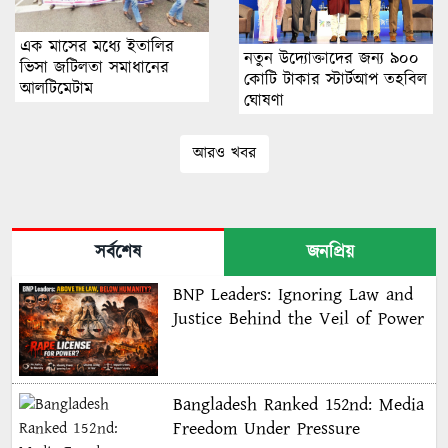
এক মাসের মধ্যে ইতালির
নতুন উদ্যোক্তাদের জন্য ৯০০
ভিসা জটিলতা সমাধানের
কোটি টাকার স্টার্টআপ তহবিল
আলটিমেটাম
ঘোষণা
আরও খবর
সর্বশেষ
জনপ্রিয়
BNP Leaders: Ignoring Law and
Justice Behind the Veil of Power
Bangladesh Ranked 152nd: Media
Freedom Under Pressure