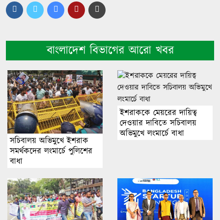
বাংলাদেশ বিভাগের আরো খবর
ইশরাককে মেয়রের দায়িত্ব
দেওয়ার দাবিতে সচিবালয়
অভিমুখে লংমার্চে বাধা
সচিবালয় অভিমুখে ইশরাক
সমর্থকদের লংমার্চে পুলিশের
বাধা