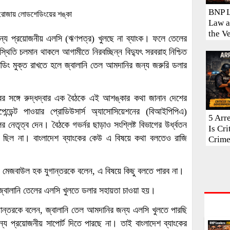
BNP L
Law a
the V
জন্য প্রয়োজনীয় এলসি (ঋণপত্র) খুলছে না ব্যাংক। ফলে তেলের
্থিতি চলমান থাকলে আগামীতে নিরবচ্ছিন্ন বিদ্যুৎ সরবরাহ নিশ্চিত
ং মুক্ত রাখতে হলে জ্বালানি তেল আমদানির জন্য জরুরি ডলার
ারের সঙ্গে রুদ্ধদ্বার এক বৈঠকে এই আশঙ্কার কথা জানান দেশের
পেন্ডেন্ট পাওয়ার প্রোডিউসার্স অ্যাসোসিয়েশনের (বিআইপিপিএ)
5 Arr
নেতৃত্ব দেন। বৈঠকে গভর্নর ছাড়াও সংশ্লিষ্ট বিভাগের উর্ধ্বতন
Is Cr
ক্ত ছিল না। বাংলাদেশ ব্যাংকের কেউ এ বিষয়ে কথা বলতেও রাজি
Crim
মো. মেজবাউল হক যুগান্তরকে বলেন, এ বিষয়ে কিছু বলতে পারব না।
 জ্বালানি তেলের এলসি খুলতে ডলার সহায়তা চাওয়া হয়।
ান্তরকে বলেন, জ্বালানি তেল আমদানির জন্য এলসি খুলতে পারছি
য প্রয়োজনীয় সাপোর্ট দিতে পারছে না। তাই বাংলাদেশ ব্যাংকের