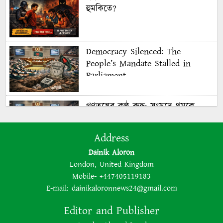
হুমকিতে?
Democracy Silenced: The
People’s Mandate Stalled in
Parliament
গণতন্ত্রের কণ্ঠ রুদ্ধ: সংসদে থমকে
গণরায়
Address
Dainik Aloron
The BNP is disregarding
London, United Kingdom
democracy out of a lust for
Mobile- +447405119183
power
E-mail:
dainikaloronnews24@gmail.com
Editor and Publisher
ক্ষমতার লোভে গণতন্ত্রকে উপেক্ষা