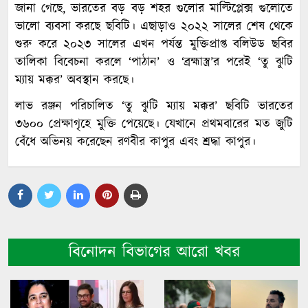
জানা গেছে, ভারতের বড় বড় শহর গুলোর মাল্টিপ্লেক্স গুলোতে
ভালো ব্যবসা করছে ছবিটি। এছাড়াও ২০২২ সালের শেষ থেকে
শুরু করে ২০২৩ সালের এখন পর্যন্ত মুক্তিপ্রাপ্ত বলিউড ছবির
তালিকা বিবেচনা করলে ‘পাঠান’ ও ‘ব্রহ্মাস্ত্র’র পরেই ‘তু ঝুটি
ম্যায় মক্কর’ অবস্থান করছে।
লাভ রঞ্জন পরিচালিত ‘তু ঝুটি ম্যায় মক্কর’ ছবিটি ভারতের
৩৬০০ প্রেক্ষাগৃহে মুক্তি পেয়েছে। যেখানে প্রথমবারের মত জুটি
বেঁধে অভিনয় করেছেন রণবীর কাপুর এবং শ্রদ্ধা কাপুর।
বিনোদন বিভাগের আরো খবর