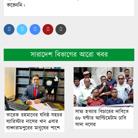
করেননি।
সারাদেশ বিভাগের আরো খবর
সাম্য হত্যার বিচারের দা‌বি‌তে
তারেক রহমানের ঘনিষ্ঠ সহচর
৪৮ ঘণ্টার আ‌ল্টি‌মেটাম ঢাবি
ব্যারিস্টার নাসের খান এবার
সাদা দ‌লের
বাঞ্চারামপুরের মানুষের পাশে