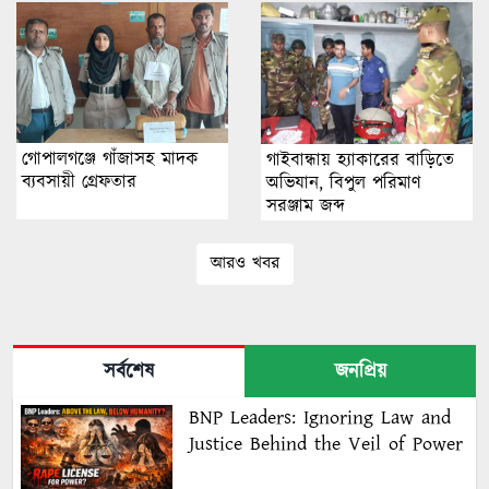
গোপালগঞ্জে গাঁজাসহ মাদক
গাইবান্ধায় হ্যাকারের বাড়িতে
ব্যবসায়ী গ্রেফতার
অভিযান, বিপুল পরিমাণ
সরঞ্জাম জব্দ
আরও খবর
সর্বশেষ
জনপ্রিয়
BNP Leaders: Ignoring Law and
Justice Behind the Veil of Power