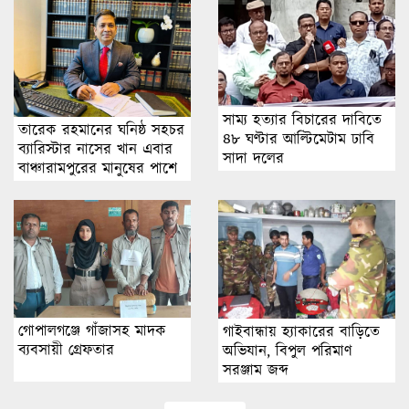
সাম্য হত্যার বিচারের দা‌বি‌তে
তারেক রহমানের ঘনিষ্ঠ সহচর
৪৮ ঘণ্টার আ‌ল্টি‌মেটাম ঢাবি
ব্যারিস্টার নাসের খান এবার
সাদা দ‌লের
বাঞ্চারামপুরের মানুষের পাশে
গোপালগঞ্জে গাঁজাসহ মাদক
গাইবান্ধায় হ্যাকারের বাড়িতে
ব্যবসায়ী গ্রেফতার
অভিযান, বিপুল পরিমাণ
সরঞ্জাম জব্দ