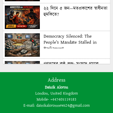
২২ দিনে ৫ জন—মতপ্রকাশের স্বাধীনতা
হুমকিতে?
Democracy Silenced: The
People’s Mandate Stalled in
Parliament
গণতন্ত্রের কণ্ঠ রুদ্ধ: সংসদে থমকে
গণরায়
Address
Dainik Aloron
The BNP is disregarding
London, United Kingdom
democracy out of a lust for
Mobile- +447405119183
power
E-mail:
dainikaloronnews24@gmail.com