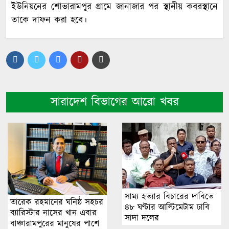
ইউনিয়নের শোভারামপুর গ্রামে জানাজার পর স্থানীয় কবরস্থানে
তাকে দাফন করা হবে।
সারাদেশ বিভাগের আরো খবর
সাম্য হত্যার বিচারের দা‌বি‌তে
তারেক রহমানের ঘনিষ্ঠ সহচর
৪৮ ঘণ্টার আ‌ল্টি‌মেটাম ঢাবি
ব্যারিস্টার নাসের খান এবার
সাদা দ‌লের
বাঞ্চারামপুরের মানুষের পাশে