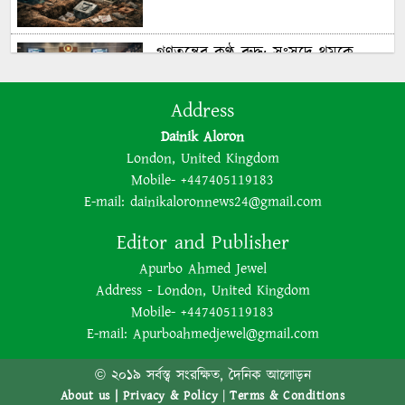
গণতন্ত্রের কণ্ঠ রুদ্ধ: সংসদে থমকে
গণরায়
Address
Dainik Aloron
The BNP is disregarding
London, United Kingdom
democracy out of a lust for
Mobile- +447405119183
power
E-mail:
dainikaloronnews24@gmail.com
Editor and Publisher
ক্ষমতার লোভে গণতন্ত্রকে উপেক্ষা
Apurbo Ahmed Jewel
করছে বিএনপি
Address - London, United Kingdom
Mobile- +447405119183
E-mail:
Apurboahmedjewel@gmail.com
Bangladesh’s 2026 Election:
Media Manipulation and
© ২০১৯ সর্বস্ত্ব সংরক্ষিত, দৈনিক আলোড়ন
Administrative Control in BNP’s
About us |
Privacy & Policy
|
Terms & Conditions