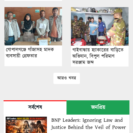
গোপালগঞ্জে গাঁজাসহ মাদক
গাইবান্ধায় হ্যাকারের বাড়িতে
ব্যবসায়ী গ্রেফতার
অভিযান, বিপুল পরিমাণ
সরঞ্জাম জব্দ
আরও খবর
সর্বশেষ
জনপ্রিয়
BNP Leaders: Ignoring Law and
Justice Behind the Veil of Power