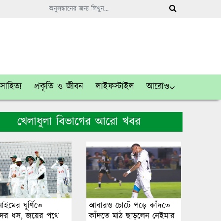
সাহিত্য
প্রকৃতি ও জীবন
লাইফস্টাইল
আরোও
খেলাধুলা বিভাগের আরো খবর
নাইমের ঘূর্ণিতে
আবারও চোটে পড়ে কাঁদতে
ের ধস, জয়ের পথে
কাঁদতে মাঠ ছাড়লেন নেইমার