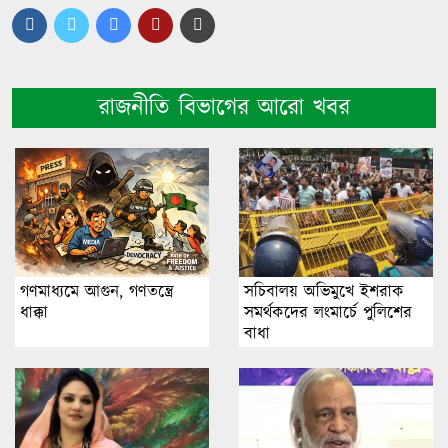
রাজনীতি বিভাগের আরো খবর
গণমাধ্যমে আগুন, গণতন্ত্রে
সচিবালয় অভিমুখে ইশরাক
ধাক্কা
সমর্থকদের লংমার্চে পুলিশের
বাধা