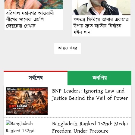
বরিশাল মহানগর আওয়ামী
গণতন্ত্র ফিরিয়ে আনার একমাত্র
লীগের সাবেক এমপি
উপায় দ্রুত জাতীয় নির্বাচন:
জেবুন্নেছা গ্রেপ্তার
মঈন খান
আরও খবর
সর্বশেষ
জনপ্রিয়
BNP Leaders: Ignoring Law and
Justice Behind the Veil of Power
Bangladesh Ranked 152nd: Media
Freedom Under Pressure