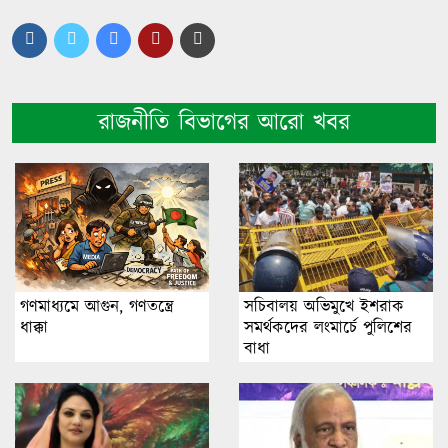
রাজনীতি বিভাগের আরো খবর
গণমাধ্যমে আগুন, গণতন্ত্রে
সচিবালয় অভিমুখে ইশরাক
ধাক্কা
সমর্থকদের লংমার্চে পুলিশের
বাধা