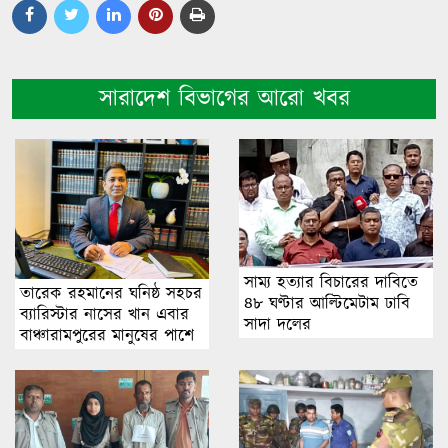
সারাদেশ বিভাগের আরো খবর
সাম্য হত্যার বিচারের দা‌বি‌তে
তারেক রহমানের ঘনিষ্ঠ সহচর
৪৮ ঘণ্টার আ‌ল্টি‌মেটাম ঢাবি
ব্যারিস্টার নাসের খান এবার
সাদা দ‌লের
বাঞ্চারামপুরের মানুষের পাশে