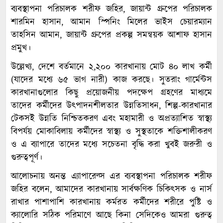
ব্যবস্থাপনা পরিচালক শরীফ জহির, জায়ান্ট গ্রুপের পরিচালক
শারমিন হাসান, আমান স্পিনিং মিলের ভাইস চেয়ারম্যান
তাহসিন আমান, জায়ান্ট গ্রুপের প্রকল্প সমন্বয়ক আশাফ হাসান
প্রমুখ।
উল্লেখ্য, দেশে বর্তমানে ২,২০০ কারখানায় মোট ৪০ লাখ কর্মী
(যাদের মধ্যে ৬৫ ভাগ নারী) কাজ করছে। সুতরাং গার্মেন্টস
কারখানাগুলোর কিছু প্রয়োজনীয় পদক্ষেপ গ্রহণের মাধ্যমে
তাদের কর্মীদের উৎপাদনশীলতার উন্নতিসাধন, শিল্প-কারখানার
টেকসই উন্নতি নিশ্চিতকরণ এবং মহামারী ও অপ্রত্যাশিত স্বাস্থ্য
বিপর্যয় মোকাবিলায় কর্মীদের স্বাস্থ্য ও সুস্থতাকে শক্তিশালীকরণ
ও এ ব্যাপারে তাদের মধ্যে সচেতনা বৃদ্ধি করা খুবই জরুরী ও
গুরুত্বপূর্ণ।
আলোচনায় অনন্ত এ্যাপারেল্স এর ব্যবস্থাপনা পরিচালক শরীফ
জহির বলেন, আমাদের কারখানায় সার্বক্ষণিক চিকিৎসক ও নার্স
রাখার পাশাপাশি কারখানায় কর্মরত কর্মীদের শরীরে পুষ্টি ও
ক্যালোরি সঠিক পরিমাণে আছে কিনা সেদিকেও আমরা গুরুত্ব