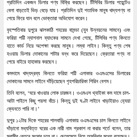
প্রতিদিন একজন ডিলার পণ্য বিক্রি করছেন। টিসিবির ডিলার পয়েন্টেও
বেলা বাড়তেই ভিড় বেড়ে যায়। প্রতিদিন দুই শতাধিক মানুষ খাদ্যপণ্য না
পেয়ে ফিরে যান বলে ভোক্তারা অভিযোগ করেন।
বৃহস্পতিবার দুপুরে ঝালকাঠি শহরের বাসন্ডা (যুব উন্নয়নের সামনে) এবং
ফরিয়া পট্টি ন্যাশনাল ব্যাংকের সামনে দেখা গেছে, টিসিবির পণ্য কিনতে
হাতে কার্ড নিয়ে অপেক্ষা করছে মানুষ। লম্বা লাইন। কিন্তু পণ্য শেষ
হওয়ায় ডিলার দোকানের শাটার বন্ধ করে দিয়েছেন। ক্রেতারা পণ্য না
পেয়ে বাইরে হাহাকার করছেন।
কমদামে খাদ্যদ্রব্য কিনতে ফরিয়া পট্টি এলাকার ওএমএসের ডিলারের
দোকানের সামনে লাইনে দাঁড়িয়েছেন গৃহপরিচারিকা শিরিন বেগম।
তিনি বলেন, ‘ঘরে খাওয়ার লোক চারজন। ওএমএস থ্যাইকা কম দামে চাল-
আটা পাইলে কিছু পয়সা বাঁচে। কিন্তু দুই ঘণ্টা লাইনে খাড়াইয়াও হ্যেয়া
ক্যেনতে পারি না।’
দুপুর ১২টার দিকে শহরের পালবাড়ি এলাকায় ওএমএসের চাল কিনতে লাইনে
দাঁড়ানো মধ্যবিত্ত ঘরের এক নারী নাম প্রকাশ না করার শর্তে বলেন, তার
স্বামীর বেতনে সংসার চলে না। ছেলেমেয়ে নিয়ে অসুবিধার মধ্যে রয়েছেন।