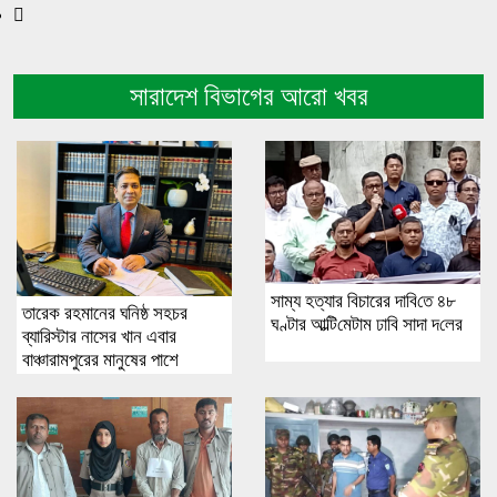
সারাদেশ বিভাগের আরো খবর
সাম্য হত্যার বিচারের দা‌বি‌তে ৪৮
তারেক রহমানের ঘনিষ্ঠ সহচর
ঘণ্টার আ‌ল্টি‌মেটাম ঢাবি সাদা দ‌লের
ব্যারিস্টার নাসের খান এবার
বাঞ্চারামপুরের মানুষের পাশে