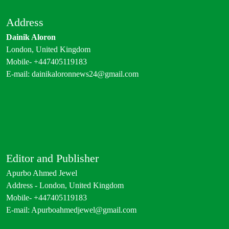
Address
The BNP is disregarding
Dainik Aloron
democracy out of a lust for power
London, United Kingdom
Mobile- +447405119183
E-mail:
dainikaloronnews24@gmail.com
ক্ষমতার লোভে গণতন্ত্রকে উপেক্ষা করছে
বিএনপি
Bangladesh’s 2026 Election:
Media Manipulation and
Editor and Publisher
Administrative Control in BNP’s
Apurbo Ahmed Jewel
Rise to Power
Address - London, United Kingdom
প্রশাসন ও মিডিয়া নিয়ন্ত্রণে বিএনপির ২০২৬
Mobile- +447405119183
সালের ক্ষমতা দখল
E-mail:
Apurboahmedjewel@gmail.com