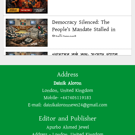
Democracy Silenced: The
People’s Mandate Stalled in
Parliament
গণতন্ত্রের কণ্ঠ রুদ্ধ: সংসদে থমকে
গণরায়
Address
Dainik Aloron
The BNP is disregarding
London, United Kingdom
democracy out of a lust for
Mobile- +447405119183
power
E-mail:
dainikaloronnews24@gmail.com
Editor and Publisher
ক্ষমতার লোভে গণতন্ত্রকে উপেক্ষা
Apurbo Ahmed Jewel
করছে বিএনপি
Address - London, United Kingdom