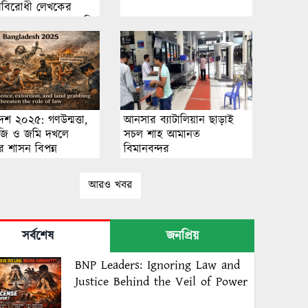
বিরোধী লেখকের
ে হামলা, হত্যার হুমকি
েশ ২০২৫: গণউন্মত্তা,
আনসার ব্যাটালিয়ান ছাড়াই
বাজি ও জমি দখলে
সচল শাহ আমানত
 শাসন বিপন্ন
বিমানবন্দর
আরও খবর
সর্বশেষ
জনপ্রিয়
BNP Leaders: Ignoring Law and
Justice Behind the Veil of Power