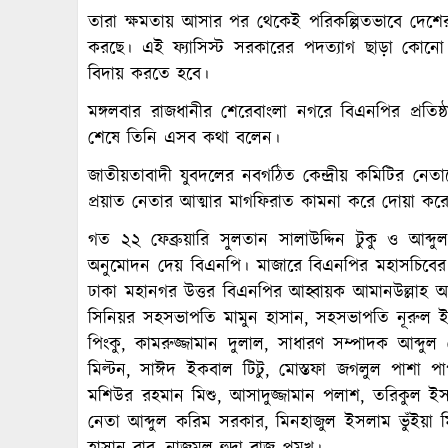
তারা ক্ষমতায় আসার পর থেকেই পরিকল্পিতভাবে দেশে
করছে। এই ফ্যাসিস্ট সরকারের পদত্যাগ ছাড়া কোনো 
বিদায় করতে হবে।
মঙ্গলবার রাজধানীর শেরেবাংলা নগরে বিএনপির প্রতিষ্
শেষে তিনি এসব কথা বলেন।
জাতীয়তাবাদী যুবদলের নবগঠিত কেন্দ্রীয় কমিটির নেত
প্রয়াত নেতার আত্মার মাগফিরাত কামনা করে দোয়া কর
গত ২২ ফেব্রুয়ারি সুলতান সালাউদ্দিন টুকু ও আব্দুল ম
অনুমোদন দেয় বিএনপি। মাজারে বিএনপির মহাসচিবের সঙ
ঢাকা মহানগর উত্তর বিএনপির আহ্বায়ক আমানউল্লাহ আমা
সিনিয়র সহসভাপতি মামুন হাসান, সহসভাপতি নূরুল ইসল
পিংকু, কামরুজ্জামান দুলাল, সাধারণ সম্পাদক আব্দুল
মিল্টন, সাঈদ ইকবাল টিটু, মোস্তফা জগলুল পাশা প
মশিউর রহমান মিশু, আসাদুজ্জামান পলাশ, তরিকুল ইসল
নেতা আব্দুল করিম সরকার, মিনহাজুল ইসলাম ভুঁইয়া ম