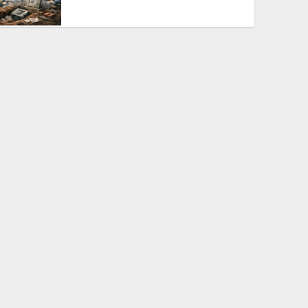
The BNP is disregarding
democracy out of a lust for
power
ক্ষমতার লোভে গণতন্ত্রকে উপেক্ষা
করছে বিএনপি
Bangladesh’s 2026 Election:
Media Manipulation and
Administrative Control in BNP’s
Rise to Power
প্রশাসন ও মিডিয়া নিয়ন্ত্রণে বিএনপির
২০২৬ সালের ক্ষমতা দখল