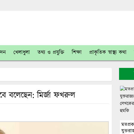
োদন
খেলাধুলা
তথ্য ও প্রযুক্তি
শিক্ষা
প্রাকৃতিক স্বাস্থ্য কথা
 বলেছেন: মির্জা ফখরুল
মতপ্র
যুক্তরা