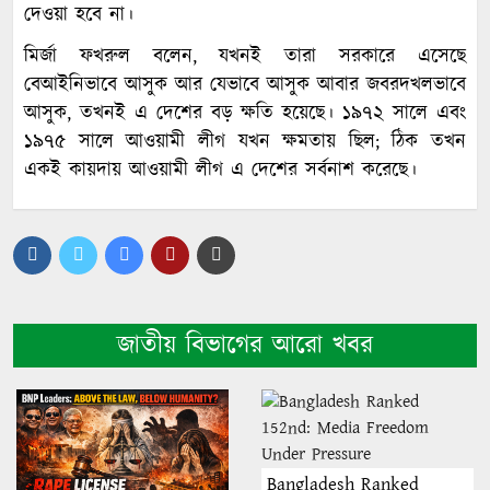
দেওয়া হবে না।
মির্জা ফখরুল বলেন, যখনই তারা সরকারে এসেছে
বেআইনিভাবে আসুক আর যেভাবে আসুক আবার জবরদখলভাবে
আসুক, তখনই এ দেশের বড় ক্ষতি হয়েছে। ১৯৭২ সালে এবং
১৯৭৫ সালে আওয়ামী লীগ যখন ক্ষমতায় ছিল; ঠিক তখন
একই কায়দায় আওয়ামী লীগ এ দেশের সর্বনাশ করেছে।
জাতীয় বিভাগের আরো খবর
Bangladesh Ranked