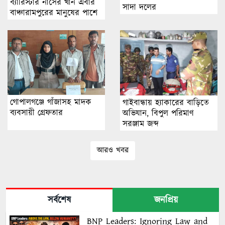
ব্যারিস্টার নাসের খান এবার
সাদা দ‌লের
বাঞ্চারামপুরের মানুষের পাশে
গোপালগঞ্জে গাঁজাসহ মাদক
গাইবান্ধায় হ্যাকারের বাড়িতে
ব্যবসায়ী গ্রেফতার
অভিযান, বিপুল পরিমাণ
সরঞ্জাম জব্দ
আরও খবর
সর্বশেষ
জনপ্রিয়
BNP Leaders: Ignoring Law and