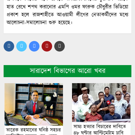
হাত রেখে শপথ করানোর এমপি ওমর ফারুক চৌধুরীর ভিডিয়ো
প্রকাশ হলে রাজশাহীতে আওয়ামী লীগের নেতাকর্মীদের মধ্যে
আলোচনা-সমালোচনা শুরু হয়েছে।
সারাদেশ বিভাগের আরো খবর
সাম্য হত্যার বিচারের দা‌বি‌তে
তারেক রহমানের ঘনিষ্ঠ সহচর
৪৮ ঘণ্টার আ‌ল্টি‌মেটাম ঢাবি