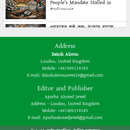
People’s Mandate Stalled in
Parliament
গণতন্ত্রের কণ্ঠ রুদ্ধ: সংসদে থমকে
গণরায়
Address
Dainik Aloron
The BNP is disregarding
London, United Kingdom
democracy out of a lust for
Mobile- +447405119183
power
E-mail:
dainikaloronnews24@gmail.com
Editor and Publisher
ক্ষমতার লোভে গণতন্ত্রকে উপেক্ষা
Apurbo Ahmed Jewel
করছে বিএনপি
Address - London, United Kingdom
Mobile- +447405119183
E-mail:
Apurboahmedjewel@gmail.com
Bangladesh’s 2026 Election: