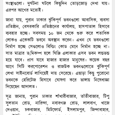
সংস্থাগুলো। দুর্ঘটনা ঘটলে কিছুদিন তোড়জোড় দেখা যায়।
এরপর আগের মতোই।
জানা যায়, পুরান ঢাকার ঝুঁকিপূর্ণ ভবনগুলো আবাসিক, ব্যবসা
প্রতিষ্ঠান, বেসরকারি প্রতিষ্ঠানের কার্যালয়, হাসপাতাল হিসাবে
ব্যবহার হচ্ছে। সবসময় ১০ জন থেকে শুরু করে শতাধিক
লোকও একেকটি ভবনে অবস্থান করেন। এখন যে ভবনগুলো
নির্মাণ হচ্ছে সেগুলোও বিল্ডিং কোড মেনে নির্মান হচ্ছে না।
সাত মাত্রার ভ‚মিকম্প হলে ঘিঞ্জি এলাকার এসব ভবন লন্ডভন্ড
হয়ে যাবে। প্রাণ যাবে হাজার হাজার মানুষের। কয়েক বছর
আগে সিটি করপোরেশন ও রাজউক ভবনগুলোতে ঝুঁকিপূর্ণ
লেখা সাইনবোর্ড লাগিয়েই দায় সেরেছে। এছাড়া কিছু পুরোনো
ভবনকে হেরিটেজ হিসাবে ঘোষণা করে ভাঙ্গায় নিষেধাজ্ঞা
দিয়েছেন আদালত।
সূত্র জানায়, পুরান ঢাকার শাঁখারীবাজার, তাঁতীবাজার, টিপু
সুলতান রোড, নারিন্দা, নবাবগঞ্জ রোড, লালবাগ, খাজে
দেওয়ান, চকবাজার, মিটফোর্ড, ইসলামপুর, জিন্দাবাহার,