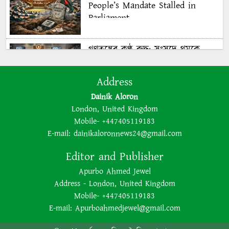
People’s Mandate Stalled in
Parliament
গণতন্ত্রের কণ্ঠ রুদ্ধ: সংসদে থমকে
গণরায়
Address
Dainik Aloron
The BNP is disregarding
London, United Kingdom
democracy out of a lust for
Mobile- +447405119183
power
E-mail:
dainikaloronnews24@gmail.com
Editor and Publisher
ক্ষমতার লোভে গণতন্ত্রকে উপেক্ষা
Apurbo Ahmed Jewel
করছে বিএনপি
Address - London, United Kingdom
Mobile- +447405119183
E-mail:
Apurboahmedjewel@gmail.com
Bangladesh’s 2026 Election: