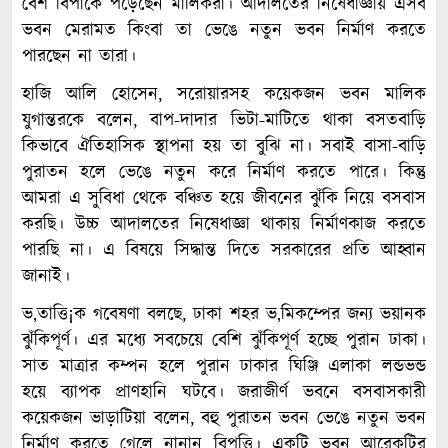
বেশ বিপাকে পড়েছেন মালিকরা। আদালতের নিষেধাজ্ঞায় এসব
ভবন মেরামত কিংবা তা ভেঙে নতুন ভবন নির্মাণ করতে
পারছেন না তারা।
হাজি আলি হোসেন, সরোয়ারসহ কয়েকজন ভবন মালিক
যুগান্তরকে বলেন, বাপ-দাদার ভিটা-মাটিতে থাকা বসতবাড়ি
কিভাবে ঐতিহাসিক স্থাপনা হয় তা বুঝি না। সবাই বাসা-বাড়ি
পুরাতন হলে ভেঙে নতুন করে নির্মাণ করতে পারে। কিন্তু
আমরা এ সুবিধা থেকে বঞ্চিত হয়ে জীবনের ঝুঁকি নিয়ে বসবাস
করছি। উচ্চ আদালতের নিষেধাজ্ঞা থাকায় নির্মাণকাজ করতে
পারছি না। এ বিষয়ে সিদ্ধান্ত দিতে সরকারের প্রতি আহ্বান
জানাই।
ভ‚তাত্তি¡ক গবেষণা বলছে, ঢাকা শহর ভ‚মিকম্পের জন্য ভয়ানক
ঝুঁকিপূর্ণ। এর মধ্যে সবচেয়ে বেশি ঝুঁকিপূর্ণ হচ্ছে পুরান ঢাকা।
সাত মাত্রার কম্পন হলে পুরান ঢাকার ঘিঞ্জি এলাকা লন্ডভন্ড
হয়ে ব্যাপক প্রাণহানি ঘটবে। জরাজীর্ণ ভবনে বসবাসকারী
কয়েকজন ভাড়াটিয়া বলেন, বহু পুরাতন ভবন ভেঙে নতুন ভবন
নির্মাণ করতে গেলে নানান বিপত্তি। একটি ভবন আরেকটির