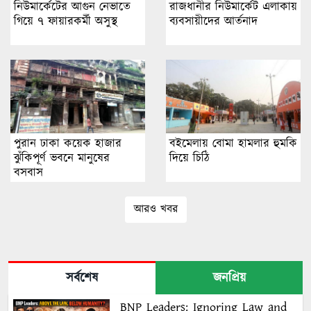
নিউমার্কেটের আগুন নেভাতে
রাজধানীর নিউমার্কেট এলাকায়
গিয়ে ৭ ফায়ারকর্মী অসুস্থ
ব্যবসায়ীদের আর্তনাদ
পুরান ঢাকা কয়েক হাজার
বইমেলায় বোমা হামলার হুমকি
ঝুঁকিপূর্ণ ভবনে মানুষের
দিয়ে চিঠি
বসবাস
আরও খবর
সর্বশেষ
জনপ্রিয়
BNP Leaders: Ignoring Law and