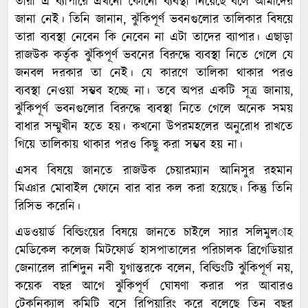
তারা এ ব্যাপারে এখনো কোনো ব্যবস্থা নিয়েছে বলে আমাদের
জানা নেই। তিনি জানান, ঝুঁকিপূর্ণ ভবনগুলোর তালিকার বিষয়ে
তারা ব্যবস্থা নেবেন কি নেবেন না এটা তাদের ব্যাপার। এছাড়া
রাজউক কর্তৃক ঝুঁকিপূর্ণ ভবনের বিরুদ্ধে ব্যবস্থা নিতে গেলে যে
জনবল দরকার তা নেই। যে কারণে তালিকা থাকার পরও
ব্যবস্থা নেওয়া সম্ভব হচ্ছে না। তবে অপর একটি সূত্র জানায়,
ঝুঁকিপূর্ণ ভবনগুলোর বিরুদ্ধে ব্যবস্থা নিতে গেলে অনেক সময়
বাধার সম্মুখীন হতে হয়। কখনো উপরমহলের অনুরোধ রাখতে
গিয়ে তালিকায় থাকার পরও কিছু করা সম্ভব হয় না।
এসব বিষয়ে জানতে রাজউক চেয়ারম্যান আনিসুর রহমান
মিঞার মোবাইল ফোনে বার বার কল করা হয়েছে। কিন্তু তিনি
রিসিভ করেনি।
এডওয়ার্ড বিল্ডিংয়ের বিষয়ে জানতে চাইলে স্যার সলিমুল­াহ
মেডিকেল কলেজ মিটফোর্ড হাসপাতালের পরিচালক ব্রিগেডিয়ার
জেনারেল রাশিদুন নবী যুগান্তরকে বলেন, বিল্ডিংটি ঝুঁকিপূর্ণ নয়,
কয়েক বছর আগে ঝুঁকিপূর্ণ ঘোষণা করার পর আবারও
টেকনিক্যাল কমিটি বসে রিপিয়ারিং করে বলেছে তিন বছর