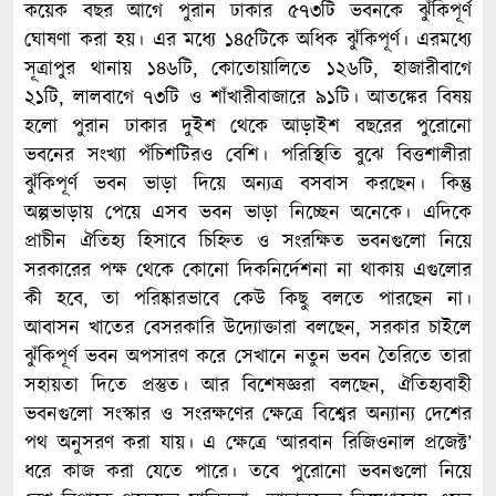
কয়েক বছর আগে পুরান ঢাকার ৫৭৩টি ভবনকে ঝুঁকিপূর্ণ
ঘোষণা করা হয়। এর মধ্যে ১৪৫টিকে অধিক ঝুঁকিপূর্ণ। এরমধ্যে
সূত্রাপুর থানায় ১৪৬টি, কোতোয়ালিতে ১২৬টি, হাজারীবাগে
২১টি, লালবাগে ৭৩টি ও শাঁখারীবাজারে ৯১টি। আতঙ্কের বিষয়
হলো পুরান ঢাকার দুইশ থেকে আড়াইশ বছরের পুরোনো
ভবনের সংখ্যা পঁচিশটিরও বেশি। পরিস্থিতি বুঝে বিত্তশালীরা
ঝুঁকিপূর্ণ ভবন ভাড়া দিয়ে অন্যত্র বসবাস করছেন। কিন্তু
অল্পভাড়ায় পেয়ে এসব ভবন ভাড়া নিচ্ছেন অনেকে। এদিকে
প্রাচীন ঐতিহ্য হিসাবে চিহ্নিত ও সংরক্ষিত ভবনগুলো নিয়ে
সরকারের পক্ষ থেকে কোনো দিকনির্দেশনা না থাকায় এগুলোর
কী হবে, তা পরিষ্কারভাবে কেউ কিছু বলতে পারছেন না।
আবাসন খাতের বেসরকারি উদ্যোক্তারা বলছেন, সরকার চাইলে
ঝুঁকিপূর্ণ ভবন অপসারণ করে সেখানে নতুন ভবন তৈরিতে তারা
সহায়তা দিতে প্রস্তুত। আর বিশেষজ্ঞরা বলছেন, ঐতিহ্যবাহী
ভবনগুলো সংস্কার ও সংরক্ষণের ক্ষেত্রে বিশ্বের অন্যান্য দেশের
পথ অনুসরণ করা যায়। এ ক্ষেত্রে ‘আরবান রিজিওনাল প্রজেক্ট’
ধরে কাজ করা যেতে পারে। তবে পুরোনো ভবনগুলো নিয়ে