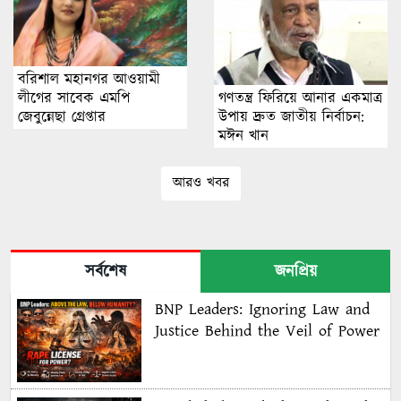
বরিশাল মহানগর আওয়ামী
গণতন্ত্র ফিরিয়ে আনার একমাত্র
লীগের সাবেক এমপি
উপায় দ্রুত জাতীয় নির্বাচন:
জেবুন্নেছা গ্রেপ্তার
মঈন খান
আরও খবর
সর্বশেষ
জনপ্রিয়
BNP Leaders: Ignoring Law and
Justice Behind the Veil of Power