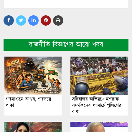
রাজনীতি বিভাগের আরো খবর
গণমাধ্যমে আগুন, গণতন্ত্রে
সচিবালয় অভিমুখে ইশরাক
ধাক্কা
সমর্থকদের লংমার্চে পুলিশের
বাধা