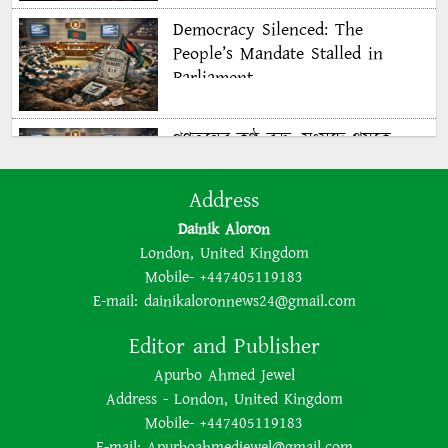
Democracy Silenced: The
People’s Mandate Stalled in
Parliament
গণতন্ত্রের কণ্ঠ রুদ্ধ: সংসদে থমকে
গণরায়
Address
Dainik Aloron
The BNP is disregarding
London, United Kingdom
democracy out of a lust for
Mobile- +447405119183
power
E-mail:
dainikaloronnews24@gmail.com
Editor and Publisher
ক্ষমতার লোভে গণতন্ত্রকে উপেক্ষা
Apurbo Ahmed Jewel
করছে বিএনপি
Address - London, United Kingdom
Mobile- +447405119183
E-mail:
Apurboahmedjewel@gmail.com