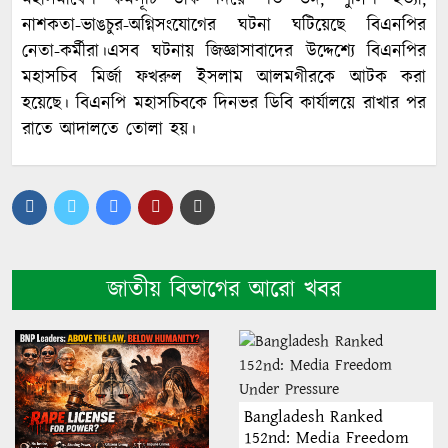
মহাসমাবেশ কর্মসূচি ডাক দিয়ে শর্ত ভঙ্গ, পুলিশ হত্যা,
নাশকতা-ভাঙচুর-অগ্নিসংযোগের ঘটনা ঘটিয়েছে বিএনপির
নেতা-কর্মীরা।এসব ঘটনায় জিজ্ঞাসাবাদের উদ্দেশ্যে বিএনপির
মহাসচিব মির্জা ফখরুল ইসলাম আলমগীরকে আটক করা
হয়েছে। বিএনপি মহাসচিবকে দিনভর ডিবি কার্যালয়ে রাখার পর
রাতে আদালতে তোলা হয়।
জাতীয় বিভাগের আরো খবর
Bangladesh Ranked
152nd: Media Freedom