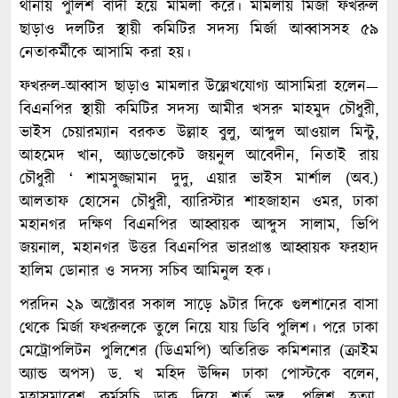
থানায় পুলিশ বাদী হয়ে মামলা করে। মামলায় মির্জা ফখরুল
ছাড়াও দলটির স্থায়ী কমিটির সদস্য মির্জা আব্বাসসহ ৫৯
নেতাকর্মীকে আসামি করা হয়।
ফখরুল-আব্বাস ছাড়াও মামলার উল্লেখযোগ্য আসামিরা হলেন—
বিএনপির স্থায়ী কমিটির সদস্য আমীর খসরু মাহমুদ চৌধুরী,
ভাইস চেয়ারম্যান বরকত উল্লাহ বুলু, আব্দুল আওয়াল মিন্টু,
আহমেদ খান, অ্যাডভোকেট জয়নুল আবেদীন, নিতাই রায়
চৌধুরী ‘ শামসুজ্জামান দুদু, এয়ার ভাইস মার্শাল (অব.)
আলতাফ হোসেন চৌধুরী, ব্যারিস্টার শাহজাহান ওমর, ঢাকা
মহানগর দক্ষিণ বিএনপির আহ্বায়ক আব্দুস সালাম, ভিপি
জয়নাল, মহানগর উত্তর বিএনপির ভারপ্রাপ্ত আহ্বায়ক ফরহাদ
হালিম ডোনার ও সদস্য সচিব আমিনুল হক।
পরদিন ২৯ অক্টোবর সকাল সাড়ে ৯টার দিকে গুলশানের বাসা
থেকে মির্জা ফখরুলকে তুলে নিয়ে যায় ডিবি পুলিশ। পরে ঢাকা
মেট্রোপলিটন পুলিশের (ডিএমপি) অতিরিক্ত কমিশনার (ক্রাইম
অ্যান্ড অপস) ড. খ মহিদ উদ্দিন ঢাকা পোস্টকে বলেন,