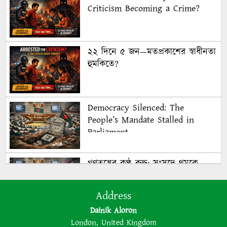
Criticism Becoming a Crime?
২২ দিনে ৫ জন—মতপ্রকাশের স্বাধীনতা
হুমকিতে?
Democracy Silenced: The
People’s Mandate Stalled in
Parliament
গণতন্ত্রের কণ্ঠ রুদ্ধ: সংসদে থমকে
গণরায়
Address
Dainik Aloron
The BNP is disregarding
London, United Kingdom