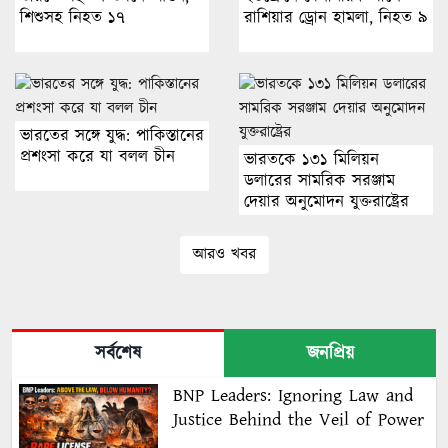
শিশুসহ নিহত ১৭
রাশিয়ার ড্রোন হামলা, নিহত ৯
ভারতের সঙ্গে যুদ্ধ: পাকিস্তানের
প্রশংসা করে যা বলল চীন
ভারতকে ১৩১ মিলিয়ন
ডলারের সামরিক সরঞ্জাম
দেয়ার অনুমোদন যুক্তরাষ্ট্রের
আরও খবর
সর্বশেষ
জনপ্রিয়
BNP Leaders: Ignoring Law and
Justice Behind the Veil of Power