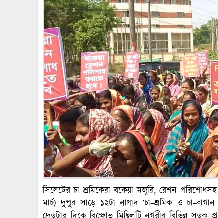
সিলেটের চা–শ্রমিকেরা বকেয়া মজুরি, রেশন পরিশোধস
মার্চ) দুপুর সাড়ে ১২টা নাগাদ ‘চা–শ্রমিক ও চা–বাগান
দেড়টার দিকে বিক্ষোভ মিছিলটি নগরীর বিভিন্ন সড়ক প্রদ