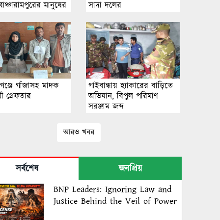
াঞ্চারামপুরের মানুষের
সাদা দ‌লের
গঞ্জে গাঁজাসহ মাদক
গাইবান্ধায় হ্যাকারের বাড়িতে
য়ী গ্রেফতার
অভিযান, বিপুল পরিমাণ
সরঞ্জাম জব্দ
আরও খবর
সর্বশেষ
জনপ্রিয়
BNP Leaders: Ignoring Law and
Justice Behind the Veil of Power