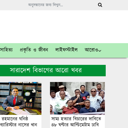
সাহিত্য
প্রকৃতি ও জীবন
লাইফস্টাইল
আরোও
সারাদেশ বিভাগের আরো খবর
 রহমানের ঘনিষ্ঠ
সাম্য হত্যার বিচারের দা‌বি‌তে
্যারিস্টার নাসের খান
৪৮ ঘণ্টার আ‌ল্টি‌মেটাম ঢাবি