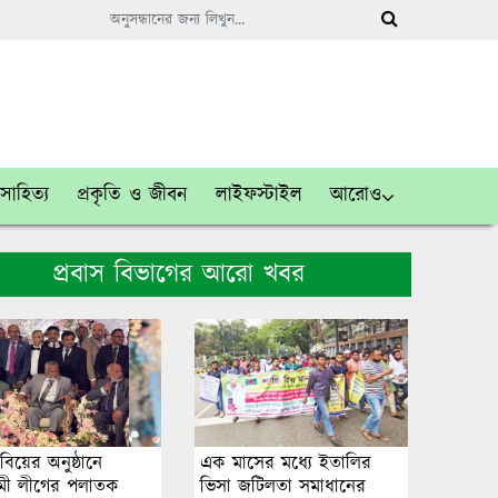
সাহিত্য
প্রকৃতি ও জীবন
লাইফস্টাইল
আরোও
প্রবাস বিভাগের আরো খবর
বিয়ের অনুষ্ঠানে
এক মাসের মধ্যে ইতালির
ী লীগের পলাতক
ভিসা জটিলতা সমাধানের