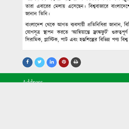
তারা এবারের মেলায় এসেছেন। বিশ্ববাজারে বাংলাদেশে
জানান তিনি।
বাংলাদেশ থেকে আগত ব্যবসায়ী প্রতিনিধিরা জানান, বিভ
যোগসূত্র স্থাপন করতে ‘আম্বিয়ান্তে ফ্রাঙ্কফুর্ট’ গু
সিরামিক, প্লাস্টিক, পাট এবং হস্তশিল্পের বিভিন্ন পণ্য 
Address
Dainik Aloron
London, United Kingdom
Mobile- +447405119183
E-mail:
dainikaloronnews24@gmail.com
© ২০১৯ সর্বস্ত্ব সংরক্ষিত, দৈনিক আলোড়ন