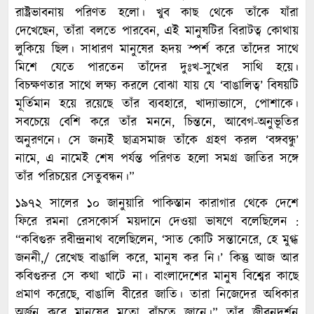
রাষ্ট্রভাবনায় পরিণত হলো। খুব কাছ থেকে তাঁকে যাঁরা
দেখেছেন, তাঁরা বলতে পারবেন, এই মানুষটির বিরাটত্ব কোথায়
লুকিয়ে ছিল। সাধারণ মানুষের হৃদয় স্পর্শ করে তাঁদের সাথে
মিশে যেতে পারতেন তাঁদের দুঃখ-সুখের সাথি হয়ে।
বিচক্ষণতার সাথে লক্ষ্য করলে বোঝা যায় যে ‘বাঙালিত্ব’ বিষয়টি
মূর্তিমান হয়ে রয়েছে তাঁর ব্যবহারে, খাদ্যাভ্যাসে, পোশাকে।
সবচেয়ে বেশি করে তাঁর মননে, চিন্তনে, আবেগ-অনুভূতির
অনুরণনে। সে জন্যই ছাত্রসমাজ তাঁকে গ্রহণ করল ‘বঙ্গবন্ধু’
নামে, এ নামেই শেষ পর্যন্ত পরিণত হলো সমগ্র জাতির সঙ্গে
তাঁর পরিচয়ের সেতুবন্ধন।”
১৯৭২ সালের ১০ জানুয়ারি পাকিস্তান কারাগার থেকে দেশে
ফিরে রমনা রেসকোর্স ময়দানে দেওয়া ভাষণে বলেছিলেন :
“কবিগুরু রবীন্দ্রনাথ বলেছিলেন, ‘সাত কোটি সন্তানেরে, হে মুগ্ধ
জননী,/ রেখেছ বাঙালি করে, মানুষ কর নি।’ কিন্তু আজ আর
কবিগুরুর সে কথা খাটে না। বাংলাদেশের মানুষ বিশ্বের কাছে
প্রমাণ করেছে, বাঙালি বীরের জাতি। তারা নিজেদের অধিকার
অর্জন করে মানুষের মতো বাঁচতে জানে।” তাঁর জীবনদর্শন