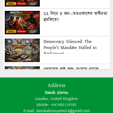
২২ দিনে ৫ জন—মতপ্রকাশের স্বাধীনতা
হুমকিতে?
Democracy Silenced: The
People’s Mandate Stalled in
Parliament
গণতন্ত্রের কণ্ঠ রুদ্ধ: সংসদে থমকে
গণরায়
Address
Dainik Aloron
The BNP is disregarding
London, United Kingdom
democracy out of a lust for
Mobile- +447405119183
power
E-mail:
dainikaloronnews24@gmail.com