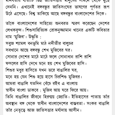
মানবতার বার্তাটি ভিন্ন জাতিসত্তার মানুষের সামনে থেকে মুছে
দেননি। এখানেই বঙ্গবন্ধুর জাতিসংঘের ভাষণের পূর্ণতর রূপ
উঠে এসেছে। বিশ্ব তাকিয়ে আছে বঙ্গবন্ধুর বাংলাদেশের দিকে।
তাঁকে বাংলাদেশের সাহিত্যে অনবরত স্মরণ করেছেন দেশের
লেখকবৃন্দ। শিশুসাহিত্যিক রোকনুজ্জামান খানের একটি কবিতার
নাম ‘মুজিব’। উদ্ধৃতি :
সবুজ শ্যামল বনভূমি মাঠ নদীতীর বালুচর
সবখানে আছে বঙ্গবন্ধু শেখ মুজিবের ঘর।
সোনার দেশের মাঠে মাঠে ফলে সোনাধান রাশি রাশি
ফসলের হাসি দেখে মনে হয় শেখ মুজিবের হাসি।
শিশুর মধুর হাসিতে যখন ভরে বাঙালির ঘর,
মনে হয় যেন শিশু হয়ে হাসে চিরশিশু মুজিবর।
আমরা বাঙালি যতদিন বেঁচে রইব এ বাংলায়
স্বাধীন বাংলা ডাকবে : মুজিব আয় ঘরে ফিরে আয়।
তিনি বাঙালির জীবনে হিরণ্ময় জ্যোতি। ইতিহাসের পাতায় তাঁর
অবস্থান বঙ্গ থেকে স্বাধীন বাংলাদেশের বাস্তবতা। সংকর বাঙালি
তাঁর নেতৃত্বে আজ জাতিসত্তার মর্যাদায় আসীন।