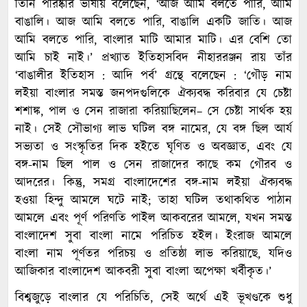
তিনি পরিষ্কার ভাষায় বলেছেন, ‘আজ আমি বলতে পারি, আমি
বাঙালি। আজ আমি বলতে পারি, বাঙালি একটি জাতি। আজ
আমি বলতে পারি, বাংলার মাটি আমার মাটি। এর বেশি তো
আমি চাই নাই।’ প্রখ্যাত ইতিহাসবিদ নীহাররঞ্জন রায় তাঁর
‘বাঙালীর ইতিহাস : আদি পর্ব’ গ্রন্থে বলেছেন : ‘গৌড় নাম
লইয়া বাংলার সমস্ত জনপদগুলিকে ঐক্যবদ্ধ করিবার যে চেষ্টা
শশাঙ্ক, পাল ও সেন রাজারা করিয়াছিলেন– সে চেষ্টা সার্থক হয়
নাই। সেই সৌভাগ্য লাভ ঘটিল বঙ্গ নামের, যে বঙ্গ ছিল আর্য
সভ্যতা ও সংস্কৃতির দিক হইতে ঘৃণিত ও অবজ্ঞাত, এবং যে
বঙ্গ-নাম ছিল পাল ও সেন রাজাদের কাছে কম গৌরব ও
আদরের। কিন্তু, সমগ্র বাংলাদেশের বঙ্গ-নাম লইয়া ঐক্যবদ্ধ
হওয়া হিন্দু আমলে ঘটে নাই; তাহা ঘটিল তথাকথিত পাঠান
আমলে এবং পূর্ণ পরিণতি পাইল আকবরের আমলে, যখন সমস্ত
বাংলাদেশ সুবা বাংলা নামে পরিচিত হইল। ইংরাজ আমলে
বাংলা নাম পূর্ণতর পরিচয় ও প্রতিষ্ঠা লাভ করিয়াছে, যদিও
আজিকার বাংলাদেশ আকবরী সুবা বাংলা অপেক্ষা খর্বীকৃত।’
বিশ্বজুড়ে বাংলার যে পরিচিতি, সেই অর্থে এই ভূখণ্ডকে শুধু