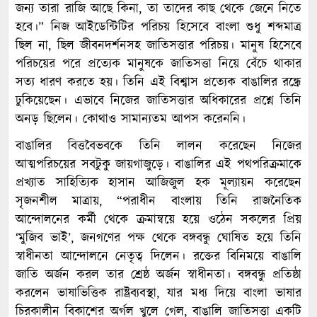
জন্য তারা রাজি আছে কিনা, তা তাদের কাছ থেকে জেনে নিতে
হবে।” নিজ আইডেন্টিটির পরিচয় হিসেবে বাংলা শুধু শব্দমাত্র
ছিল না, ছিল জীবনদর্শনসহ জাতিসত্তার পরিচয়। মানুষ হিসেবে
পরিচয়ের পরে প্রত্যেক মানুষকে জাতিসত্তা নিয়ে বেঁচে থাকার
সত্য ধারণ করতে হয়। তিনি এই বিশ্বাস প্রত্যেক বাঙালির রন্ধ্রে
ঢুকিয়েছেন। এভাবে নিজের জাতিসত্তার অধিকারের প্রশ্নে তিনি
অনড় ছিলেন। কোথাও সামান্যতম আপস করেননি।
বাঙালির বিত্তবৈভবকে তিনি লালন করেছেন নিজের
আত্মপরিচয়ের সবটুকু জায়গাজুড়ে। বাঙালির এই পথপরিক্রমাকে
প্রখ্যাত সাহিত্যিক হাসান আজিজুল হক মূল্যায়ন করেছেন
সৃজনশীল মাত্রায়, “পরাধীন বাংলায় তিনি রাজনৈতিক
আন্দোলনের কর্মী থেকে ক্রমান্বয়ে হয়ে ওঠেন সকলের প্রিয়
‘মুজিব ভাই’, জনগণের পক্ষ থেকে বঙ্গবন্ধু ঘোষিত হয়ে তিনি
স্বাধীনতা আন্দোলনে নেতৃত্ব দিলেন। রক্তের বিনিময়ে বাঙালি
জাতি অর্জন করল তার শ্রেষ্ঠ অর্জন স্বাধীনতা। বঙ্গবন্ধু প্রতিষ্ঠা
করলেন ভাষাভিত্তিক রাষ্ট্রব্যবস্থা, যার মধ্য দিয়ে বাংলা ভাষার
চিরকালীন বিকাশের অর্গল খুলে গেল, বাঙালি জাতিসত্তা একটি