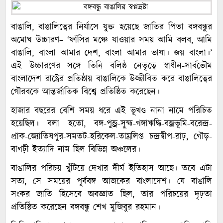
বাঙালি, বাঙালিত্বের নির্যাসে যুক্ত হয়েছে জাতির পিতা বঙ্গবন্ধুর
অমোঘ উচ্চারণ– ‘ফাঁসির মঞ্চে যাওয়ার সময় আমি বলব, আমি
বাঙালি, বাংলা আমার দেশ, বাংলা আমার ভাষা। জয় বাংলা।’
এই উচ্চারণের সঙ্গে তিনি বলিষ্ঠ নেতৃত্বে স্বাধীন-সার্বভৌম
বাংলাদেশ রাষ্ট্রের প্রতিষ্ঠায় বাঙালিকে উজ্জীবিত করে বাঙালিত্বের
গৌরবকে আন্তর্জাতিক বিশ্বে প্রতিষ্ঠিত করেছেন।
হাজার বছরের বেশি সময় ধরে এই ভূখণ্ড নানা নামে পরিচিত
হয়েছিল। বলা হতো, বঙ্গ-পুন্ড্র-সুহ্ম-গঙ্গাঋদ্ধি-বজ্রভূমি-বরেন্দ্র-
প্রাক-জ্যোতিষপুর-সমতট-হরিকেল-তাম্রলিপ্ত চন্দ্রদ্বীপ-রাঢ়, গৌড়-
বাগঢ়ী ইত্যাদি নাম ছিল বিভিন্ন অঞ্চলের।
বাঙালির পরিচয় খুঁটিয়ে দেখার দীর্ঘ ইতিহাস আছে। তবে এটা
সত্য, সে সময়ের পূর্ববঙ্গ আজকের বাংলাদেশ। যে বাঙালি
সংকর জাতি হিসেবে অবজ্ঞাত ছিল, তার পরিচয়ের দৃঢ়তা
প্রতিষ্ঠিত করেছেন বঙ্গবন্ধু শেখ মুজিবুর রহমান।