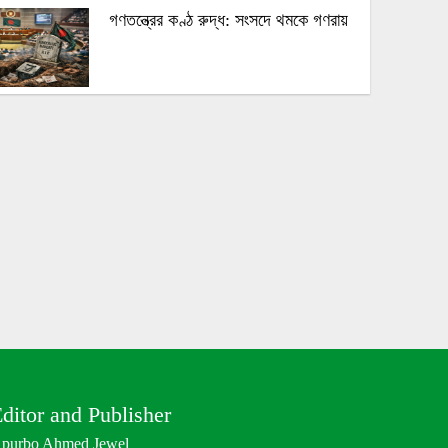
গণতন্ত্রের কণ্ঠ রুদ্ধ: সংসদে থমকে গণরায়
The BNP is disregarding
democracy out of a lust for power
ক্ষমতার লোভে গণতন্ত্রকে উপেক্ষা করছে
বিএনপি
Bangladesh’s 2026 Election:
Media Manipulation and
Administrative Control in BNP’s
Rise to Power
প্রশাসন ও মিডিয়া নিয়ন্ত্রণে বিএনপির ২০২৬
ditor and Publisher
সালের ক্ষমতা দখল
purbo Ahmed Jewel