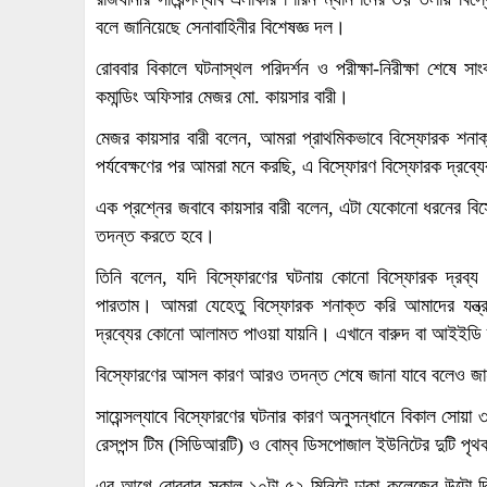
বলে জানিয়েছে সেনাবাহিনীর বিশেষজ্ঞ দল।
রোববার বিকালে ঘটনাস্থল পরিদর্শন ও পরীক্ষা-নিরীক্ষা শেষে স
কমান্ডিং অফিসার মেজর মো. কায়সার বারী।
মেজর কায়সার বারী বলেন, আমরা প্রাথমিকভাবে বিস্ফোরক শনাক্তকর
পর্যবেক্ষণের পর আমরা মনে করছি, এ বিস্ফোরণ বিস্ফোরক দ্রব্য
এক প্রশ্নের জবাবে কায়সার বারী বলেন, এটা যেকোনো ধরনের ব
তদন্ত করতে হবে।
তিনি বলেন, যদি বিস্ফোরণের ঘটনায় কোনো বিস্ফোরক দ্রব্য ব
পারতাম। আমরা যেহেতু বিস্ফোরক শনাক্ত করি আমাদের যন্ত্
দ্রব্যের কোনো আলামত পাওয়া যায়নি। এখানে বারুদ বা আইইডি
বিস্ফোরণের আসল কারণ আরও তদন্ত শেষে জানা যাবে বলেও জা
সায়েন্সল্যাবে বিস্ফোরণের ঘটনার কারণ অনুসন্ধানে বিকাল সোয়া 
রেসপন্স টিম (সিডিআরটি) ও বোম্ব ডিসপোজাল ইউনিটের দুটি পৃ
এর আগে রোববার সকাল ১০টা ৫২ মিনিটে ঢাকা কলেজের উল্টো দি