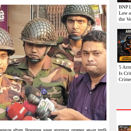
BNP L
Law a
the V
5 Arr
Is Cr
Crim
্ফোরণের ঘটনায় বিস্ফোরক দ্রব্য ব্যবহারের আলামত পাওয়া যায়নি