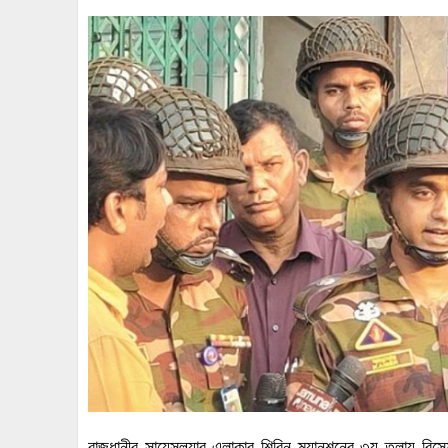
রাজধানীর সায়েন্সল্যাব এলাকার শিরিন ম্যানশনের ৩য় তলায় বিস