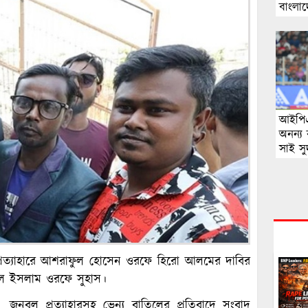
বাংলা
আইপিএ
অনন্য 
সাই সু
ান্ত প্রত্যাহারে আশরাফুল হোসেন ওরফে হিরো আলমের দাবির
িউল ইসলাম ওরফে সুহাস।
ল, জনবল প্রত্যাহারসহ ভেন্যু বাতিলের প্রতিবাদে সংবাদ