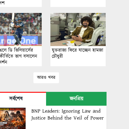
দেশ
লে ডি ভিলিয়ার্সের
যুক্তরাজ্য ফিরে যাচ্ছেন হামজা
কীর্তিতে ভাগ বসালেন
চৌধুরী
দর্শন
আরও খবর
সর্বশেষ
জনপ্রিয়
BNP Leaders: Ignoring Law and
Justice Behind the Veil of Power