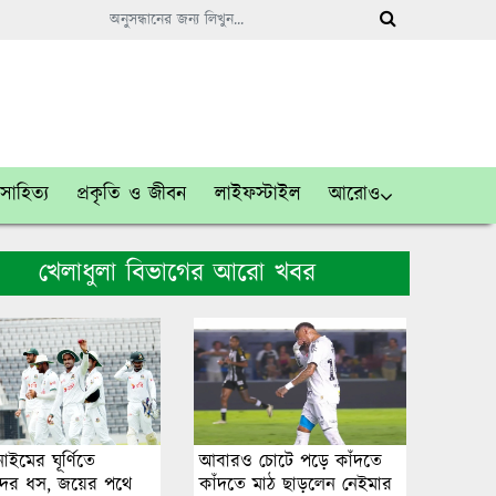
সাহিত্য
প্রকৃতি ও জীবন
লাইফস্টাইল
আরোও
খেলাধুলা বিভাগের আরো খবর
নাইমের ঘূর্ণিতে
আবারও চোটে পড়ে কাঁদতে
ের ধস, জয়ের পথে
কাঁদতে মাঠ ছাড়লেন নেইমার