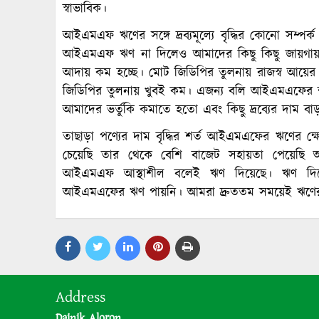
স্বাভাবিক।
আইএমএফ ঋণের সঙ্গে দ্রব্যমূল্যে বৃদ্ধির কোনো সম্পর্ক
আইএমএফ ঋণ না দিলেও আমাদের কিছু কিছু জায়গায় 
আদায় কম হচ্ছে। মোট জিডিপির তুলনায় রাজস্ব আয়
জিডিপির তুলনায় খুবই কম। এজন্য বলি আইএমএফের শর্
আমাদের ভর্তুকি কমাতে হতো এবং কিছু দ্রব্যের দাম ব
তাছাড়া পণ্যের দাম বৃদ্ধির শর্ত আইএমএফের ঋণের ক্ষে
চেয়েছি তার থেকে বেশি বাজেট সহায়তা পেয়েছি আ
আইএমএফ আস্থাশীল বলেই ঋণ দিয়েছে। ঋণ দিত
আইএমএফের ঋণ পায়নি। আমরা দ্রুততম সময়েই ঋণের 
Address
Dainik Aloron