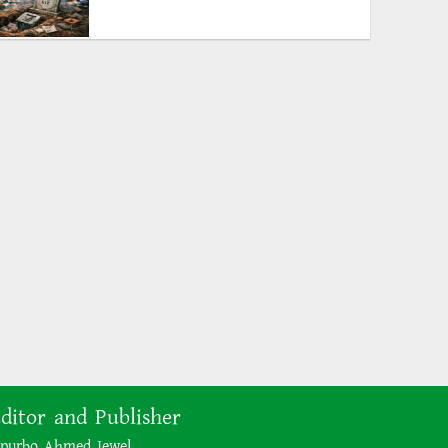
The BNP is disregarding
democracy out of a lust for
power
ক্ষমতার লোভে গণতন্ত্রকে উপেক্ষা
করছে বিএনপি
Bangladesh’s 2026 Election:
Media Manipulation and
Administrative Control in BNP’s
Rise to Power
প্রশাসন ও মিডিয়া নিয়ন্ত্রণে বিএনপির
২০২৬ সালের ক্ষমতা দখল
ditor and Publisher
purbo Ahmed Jewel