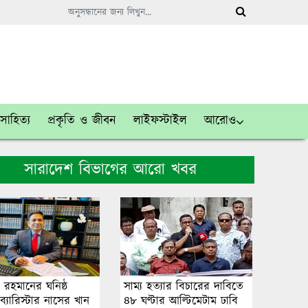
সাহিত্য
প্রকৃতি ও জীবন
লাইফস্টাইল
আরোও
সারাদেশ বিভাগের আরো খবর
 রহমানের ঘনিষ্ঠ
সাম্য হত্যার বিচারের দা‌বি‌তে
্যারিস্টার নাসের খান
৪৮ ঘণ্টার আ‌ল্টি‌মেটাম ঢাবি