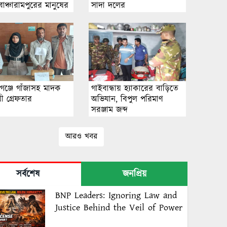
াঞ্চারামপুরের মানুষের
সাদা দ‌লের
গঞ্জে গাঁজাসহ মাদক
গাইবান্ধায় হ্যাকারের বাড়িতে
য়ী গ্রেফতার
অভিযান, বিপুল পরিমাণ
সরঞ্জাম জব্দ
আরও খবর
সর্বশেষ
জনপ্রিয়
BNP Leaders: Ignoring Law and
Justice Behind the Veil of Power